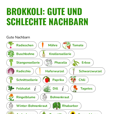
BROKKOLI: GUTE UND
SCHLECHTE NACHBARN
Gute Nachbarn
Radieschen
Möhre
Tomate
Buschbohne
Knollensellerie
Stangensellerie
Phacelia
Erbse
Radicchio
Haferwurzel
Schwarzwurzel
Schnittsellerie
Paprika
Chili
Feldsalat
Dill
Tagetes
Ringelblume
Bohnenkraut
Winter-Bohnenkraut
Rhabarber