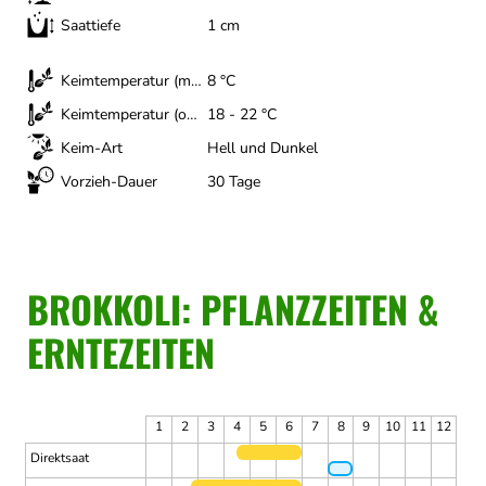
Saattiefe
1 cm
Keimtemperatur (minimal)
8 °C
Keimtemperatur (optimal)
18 - 22 °C
Keim-Art
Hell und Dunkel
Vorzieh-Dauer
30 Tage
BROKKOLI: PFLANZZEITEN &
ERNTEZEITEN
1
2
3
4
5
6
7
8
9
10
11
12
Direktsaat