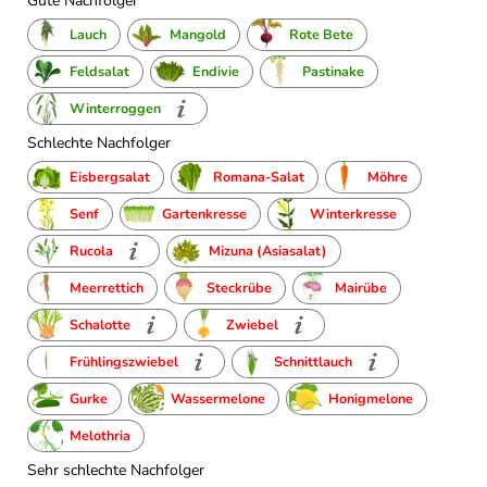
Gute Nachfolger
Lauch
Mangold
Rote Bete
Feldsalat
Endivie
Pastinake
Winterroggen
Schlechte Nachfolger
Eisbergsalat
Romana-Salat
Möhre
Senf
Gartenkresse
Winterkresse
Rucola
Mizuna (Asiasalat)
Meerrettich
Steckrübe
Mairübe
Schalotte
Zwiebel
Frühlingszwiebel
Schnittlauch
Gurke
Wassermelone
Honigmelone
Melothria
Sehr schlechte Nachfolger