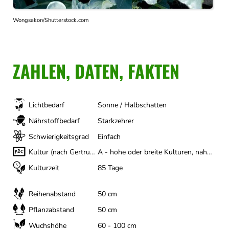
Wongsakon/Shutterstock.com
ZAHLEN, DATEN, FAKTEN
Lichtbedarf
Sonne / Halbschatten
Nährstoffbedarf
Starkzehrer
Schwierigkeitsgrad
Einfach
Kultur (nach Gertrud Franck)
A - hohe oder breite Kulturen, nahezu Ganzjährig
Kulturzeit
85 Tage
Reihenabstand
50 cm
Pflanzabstand
50 cm
Wuchshöhe
60 - 100 cm