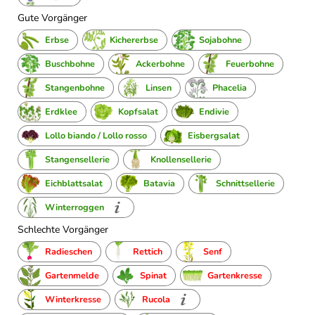
Gute Vorgänger
Erbse
Kichererbse
Sojabohne
Buschbohne
Ackerbohne
Feuerbohne
Stangenbohne
Linsen
Phacelia
Erdklee
Kopfsalat
Endivie
Lollo biando / Lollo rosso
Eisbergsalat
Stangensellerie
Knollensellerie
Eichblattsalat
Batavia
Schnittsellerie
Winterroggen
Schlechte Vorgänger
Radieschen
Rettich
Senf
Gartenmelde
Spinat
Gartenkresse
Winterkresse
Rucola