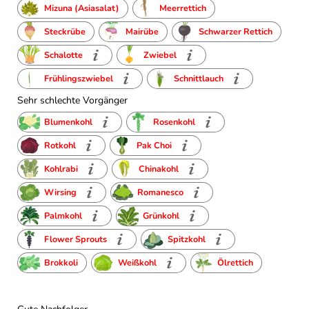
Mizuna (Asiasalat)
Meerrettich
Steckrübe
Mairübe
Schwarzer Rettich
Schalotte
Zwiebel
Frühlingszwiebel
Schnittlauch
Sehr schlechte Vorgänger
Blumenkohl
Rosenkohl
Rotkohl
Pak Choi
Kohlrabi
Chinakohl
Wirsing
Romanesco
Palmkohl
Grünkohl
Flower Sprouts
Spitzkohl
Brokkoli
Weißkohl
Ölrettich