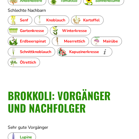
Andenbeere
Tomatillo
Sonnenblume
Schlechte Nachbarn
Senf
Knoblauch
Kartoffel
Gartenkresse
Winterkresse
Erdbeerspinat
Meerrettich
Mairübe
Schnittknoblauch
Kapuzinerkresse
Ölrettich
BROKKOLI: VORGÄNGER
UND NACHFOLGER
Sehr gute Vorgänger
Lupine