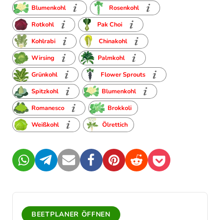
Blumenkohl
Rosenkohl
Rotkohl
Pak Choi
Kohlrabi
Chinakohl
Wirsing
Palmkohl
Grünkohl
Flower Sprouts
Spitzkohl
Blumenkohl
Romanesco
Brokkoli
Weißkohl
Ölrettich
WhatsApp
Telegram
Mail
Facebook
Pinterest
Reddit
Pocket
BEETPLANER ÖFFNEN