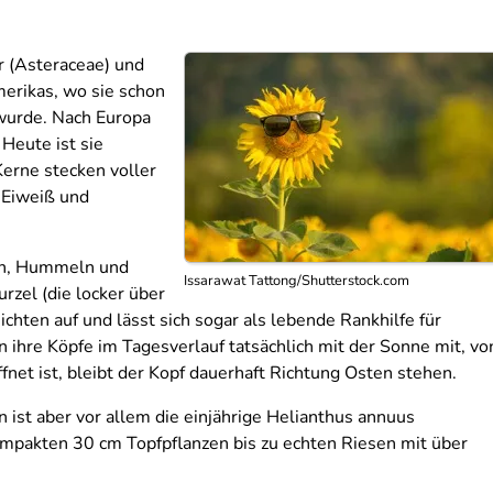
r (Asteraceae) und
erikas, wo sie schon
 wurde. Nach Europa
 Heute ist sie
Kerne stecken voller
m Eiweiß und
en, Hummeln und
Issarawat Tattong/Shutterstock.com
urzel (die locker über
ichten auf und lässt sich sogar als lebende Rankhilfe für
ihre Köpfe im Tagesverlauf tatsächlich mit der Sonne mit, vo
fnet ist, bleibt der Kopf dauerhaft Richtung Osten stehen.
 ist aber vor allem die einjährige Helianthus annuus
kompakten 30 cm Topfpflanzen bis zu echten Riesen mit über