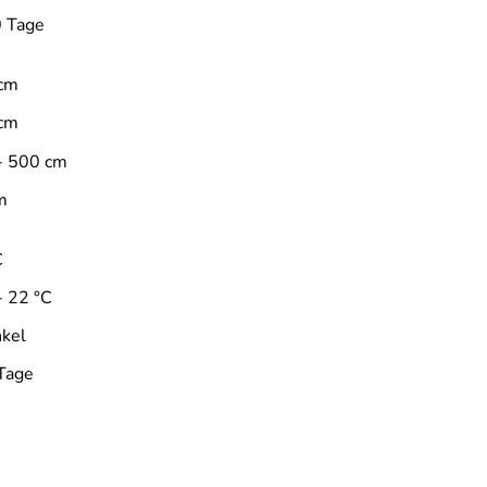
 Tage
cm
cm
- 500 cm
m
C
- 22 °C
kel
Tage