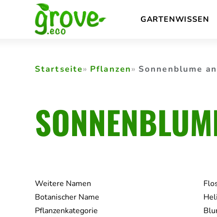
Skip
GARTENWISSEN
to
content
Startseite
Pflanzen
Sonnenblume a
SONNENBLUM
Weitere Namen
Flo
Botanischer Name
Hel
Pflanzenkategorie
Blu