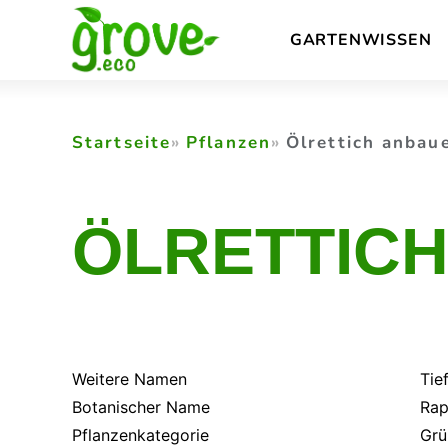
Skip
GARTENWISSEN
to
content
Startseite
Pflanzen
Ölrettich anbau
ÖLRETTIC
Weitere Namen
Tie
Botanischer Name
Rap
Pflanzenkategorie
Grü