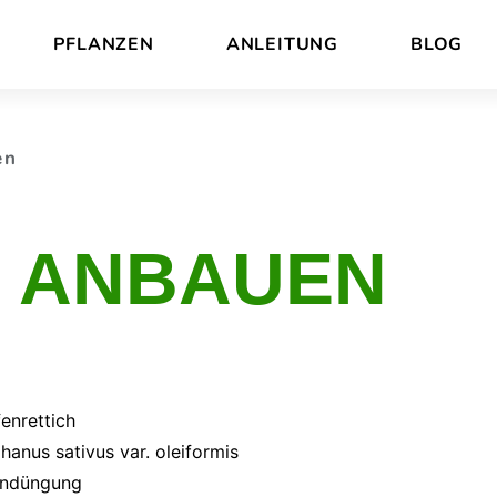
PFLANZEN
ANLEITUNG
BLOG
en
H ANBAUEN
fenrettich
hanus sativus var. oleiformis
ndüngung