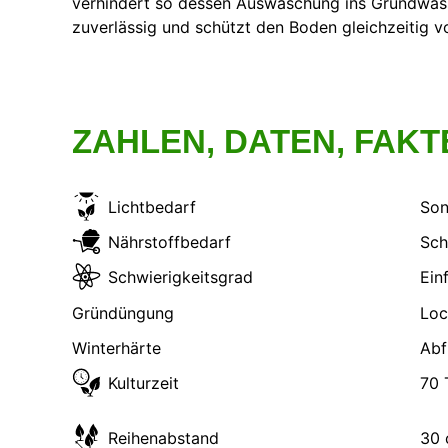
verhindert so dessen Auswaschung ins Grundwass
zuverlässig und schützt den Boden gleichzeitig v
ZAHLEN, DATEN, FAKT
Lichtbedarf
Son
Nährstoffbedarf
Sch
Schwierigkeitsgrad
Ein
Gründüngung
Winterhärte
Abf
Kulturzeit
70 
Reihenabstand
30