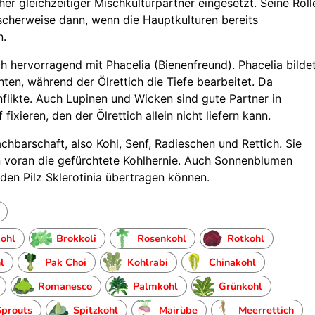
her gleichzeitiger Mischkulturpartner eingesetzt. Seine Roll
ischerweise dann, wenn die Hauptkulturen bereits
n.
 hervorragend mit Phacelia (Bienenfreund). Phacelia bilde
ten, während der Ölrettich die Tiefe bearbeitet. Da
Konflikte. Auch Lupinen und Wicken sind gute Partner in
fixieren, den der Ölrettich allein nicht liefern kann.
achbarschaft, also Kohl, Senf, Radieschen und Rettich. Sie
en voran die gefürchtete Kohlhernie. Auch Sonnenblumen
e den Pilz Sklerotinia übertragen können.
ohl
Brokkoli
Rosenkohl
Rotkohl
l
Pak Choi
Kohlrabi
Chinakohl
Romanesco
Palmkohl
Grünkohl
Sprouts
Spitzkohl
Mairübe
Meerrettich