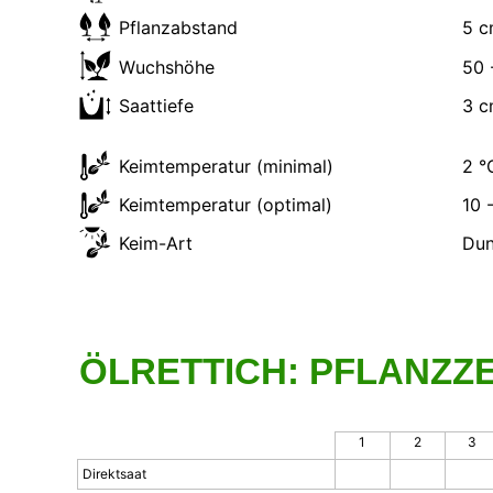
Pflanzabstand
5 
Wuchshöhe
50 
Saattiefe
3 
Keimtemperatur (minimal)
2 °
Keimtemperatur (optimal)
10 
Keim-Art
Dun
ÖLRETTICH: PFLANZZE
1
2
3
Direktsaat