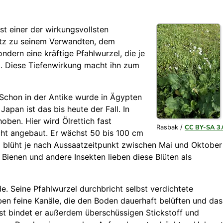
ist einer der wirkungsvollsten
tz zu seinem Verwandten, dem
ondern eine kräftige Pfahlwurzel, die je
t. Diese Tiefenwirkung macht ihn zum
. Schon in der Antike wurde in Ägypten
pan ist das bis heute der Fall. In
ben. Hier wird Ölrettich fast
CC BY-SA 3.
Rasbak /
ht angebaut. Er wächst 50 bis 100 cm
d blüht je nach Aussaatzeitpunkt zwischen Mai und Oktober
 Bienen und andere Insekten lieben diese Blüten als
de. Seine Pfahlwurzel durchbricht selbst verdichtete
en feine Kanäle, die den Boden dauerhaft belüften und das
 bindet er außerdem überschüssigen Stickstoff und