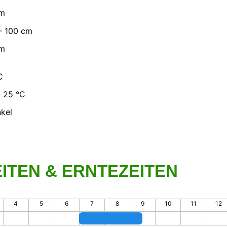
cm
- 100 cm
cm
C
- 25 °C
kel
ITEN & ERNTEZEITEN
4
5
6
7
8
9
10
11
12