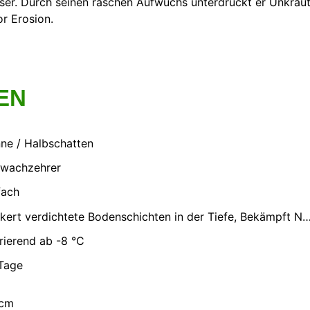
er. Durch seinen raschen Aufwuchs unterdrückt er Unkrau
or Erosion.
EN
ne / Halbschatten
wachzehrer
fach
Lockert verdichtete Bodenschichten in der Tiefe, Bekämpft Nematoden aktiv, Unterdrückt Unkraut besonders stark, Wertvolle Bienen-/Insektenweide, Bindet vorhandenen Bodensti
rierend ab -8 °C
Tage
 cm