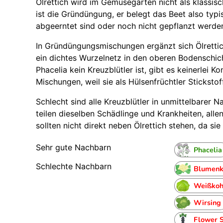
Ölrettich wird im Gemüsegarten nicht als klassisc
ist die Gründüngung, er belegt das Beet also typ
abgeerntet sind oder noch nicht gepflanzt werde
In Gründüngungsmischungen ergänzt sich Ölrettich
ein dichtes Wurzelnetz in den oberen Bodenschich
Phacelia kein Kreuzblütler ist, gibt es keinerlei 
Mischungen, weil sie als Hülsenfrüchtler Stickstoff 
Schlecht sind alle Kreuzblütler in unmittelbarer N
teilen dieselben Schädlinge und Krankheiten, all
sollten nicht direkt neben Ölrettich stehen, da si
Sehr gute Nachbarn
Phacelia
Schlechte Nachbarn
Blumenk
Weißkoh
Wirsing
Flower 