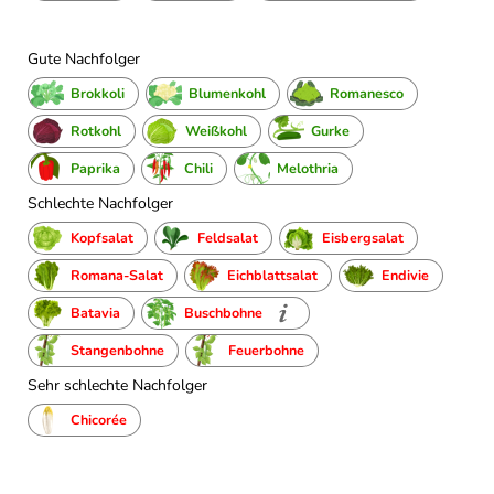
Gute Nachfolger
Brokkoli
Blumenkohl
Romanesco
Rotkohl
Weißkohl
Gurke
Paprika
Chili
Melothria
Schlechte Nachfolger
Kopfsalat
Feldsalat
Eisbergsalat
Romana-Salat
Eichblattsalat
Endivie
Batavia
Buschbohne
Stangenbohne
Feuerbohne
Sehr schlechte Nachfolger
Chicorée