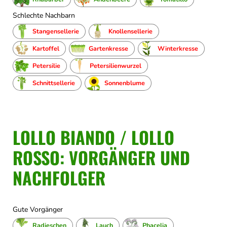
Schlechte Nachbarn
Stangensellerie
Knollensellerie
Kartoffel
Gartenkresse
Winterkresse
Petersilie
Petersilienwurzel
Schnittsellerie
Sonnenblume
LOLLO BIANDO / LOLLO
ROSSO: VORGÄNGER UND
NACHFOLGER
Gute Vorgänger
Radieschen
Lauch
Phacelia