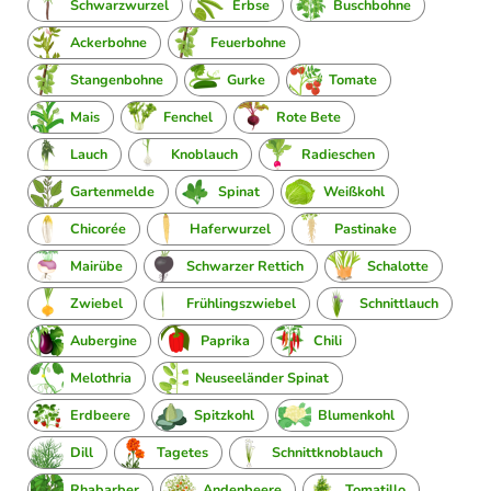
Schwarzwurzel
Erbse
Buschbohne
Ackerbohne
Feuerbohne
Stangenbohne
Gurke
Tomate
Mais
Fenchel
Rote Bete
Lauch
Knoblauch
Radieschen
Gartenmelde
Spinat
Weißkohl
Chicorée
Haferwurzel
Pastinake
Mairübe
Schwarzer Rettich
Schalotte
Zwiebel
Frühlingszwiebel
Schnittlauch
Aubergine
Paprika
Chili
Melothria
Neuseeländer Spinat
Erdbeere
Spitzkohl
Blumenkohl
Dill
Tagetes
Schnittknoblauch
Rhabarber
Andenbeere
Tomatillo