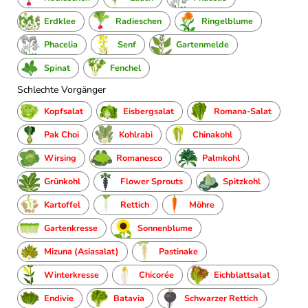
Erdklee
Radieschen
Ringelblume
Phacelia
Senf
Gartenmelde
Spinat
Fenchel
Schlechte Vorgänger
Kopfsalat
Eisbergsalat
Romana-Salat
Pak Choi
Kohlrabi
Chinakohl
Wirsing
Romanesco
Palmkohl
Grünkohl
Flower Sprouts
Spitzkohl
Kartoffel
Rettich
Möhre
Gartenkresse
Sonnenblume
Mizuna (Asiasalat)
Pastinake
Winterkresse
Chicorée
Eichblattsalat
Endivie
Batavia
Schwarzer Rettich