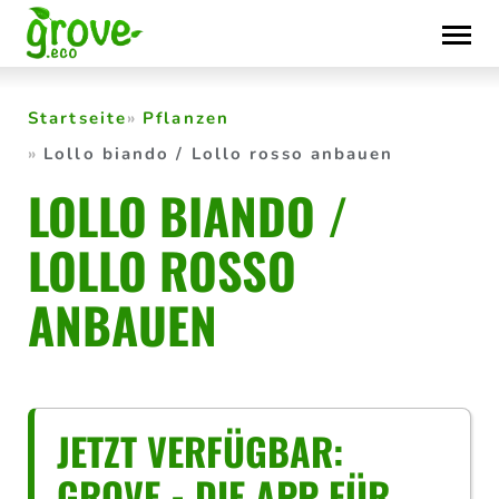
Skip
to
content
Startseite
Pflanzen
Lollo biando / Lollo rosso anbauen
LOLLO BIANDO /
LOLLO ROSSO
ANBAUEN
JETZT VERFÜGBAR:
GROVE - DIE APP FÜR