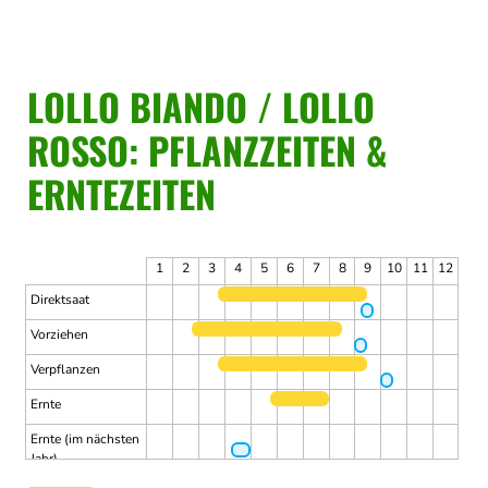
LOLLO BIANDO / LOLLO
ROSSO: PFLANZZEITEN &
ERNTEZEITEN
1
2
3
4
5
6
7
8
9
10
11
12
Direktsaat
Vorziehen
Verpflanzen
Ernte
Ernte (im nächsten
Jahr)