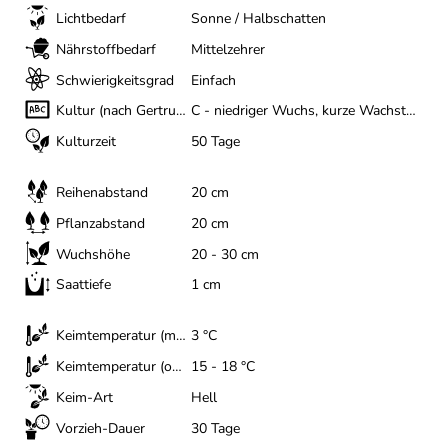
Lichtbedarf
Sonne / Halbschatten
Nährstoffbedarf
Mittelzehrer
Schwierigkeitsgrad
Einfach
Kultur (nach Gertrud Franck)
C - niedriger Wuchs, kurze Wachstumszeit
Kulturzeit
50 Tage
Reihenabstand
20 cm
Pflanzabstand
20 cm
Wuchshöhe
20 - 30 cm
Saattiefe
1 cm
Keimtemperatur (minimal)
3 °C
Keimtemperatur (optimal)
15 - 18 °C
Keim-Art
Hell
Vorzieh-Dauer
30 Tage