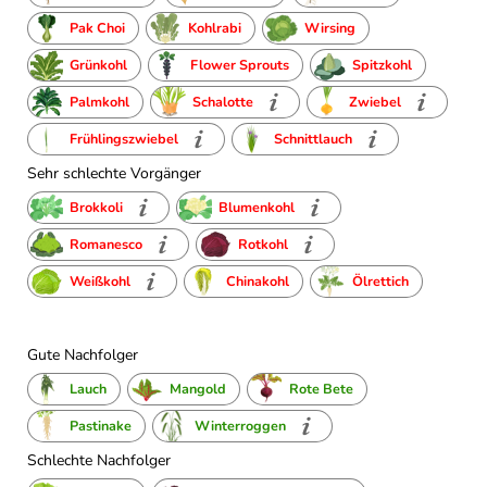
Pak Choi
Kohlrabi
Wirsing
Grünkohl
Flower Sprouts
Spitzkohl
Palmkohl
Schalotte
Zwiebel
Frühlingszwiebel
Schnittlauch
Sehr schlechte Vorgänger
Brokkoli
Blumenkohl
Romanesco
Rotkohl
Weißkohl
Chinakohl
Ölrettich
Gute Nachfolger
Lauch
Mangold
Rote Bete
Pastinake
Winterroggen
Schlechte Nachfolger