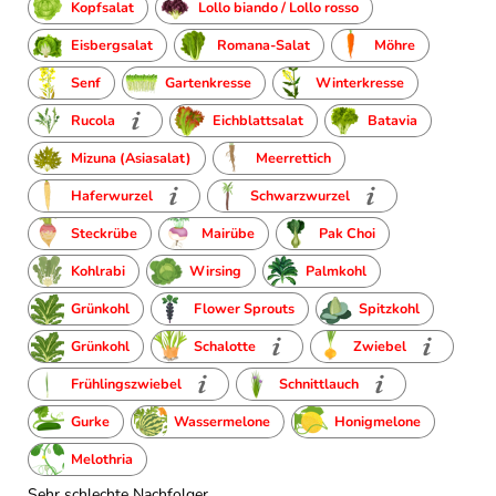
Kopfsalat
Lollo biando / Lollo rosso
Eisbergsalat
Romana-Salat
Möhre
Senf
Gartenkresse
Winterkresse
Rucola
Eichblattsalat
Batavia
Mizuna (Asiasalat)
Meerrettich
Haferwurzel
Schwarzwurzel
Steckrübe
Mairübe
Pak Choi
Kohlrabi
Wirsing
Palmkohl
Grünkohl
Flower Sprouts
Spitzkohl
Grünkohl
Schalotte
Zwiebel
Frühlingszwiebel
Schnittlauch
Gurke
Wassermelone
Honigmelone
Melothria
Sehr schlechte Nachfolger