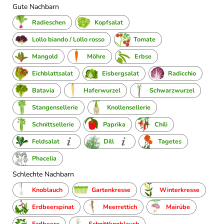
Gute Nachbarn
Radieschen
Kopfsalat
Lollo biando / Lollo rosso
Tomate
Mangold
Möhre
Erbse
Eichblattsalat
Eisbergsalat
Radicchio
Batavia
Haferwurzel
Schwarzwurzel
Stangensellerie
Knollensellerie
Schnittsellerie
Paprika
Chili
Feldsalat
Dill
Tagetes
Phacelia
Schlechte Nachbarn
Knoblauch
Gartenkresse
Winterkresse
Erdbeerspinat
Meerrettich
Mairübe
Erdbeere
Schnittknoblauch