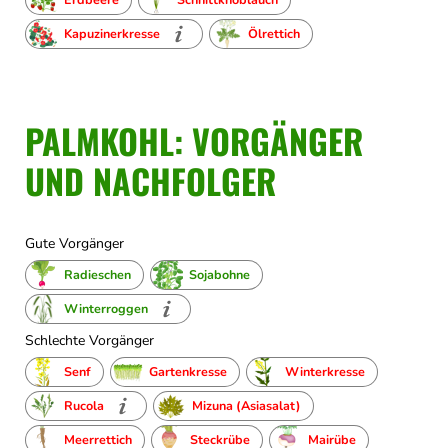
Kapuzinerkresse
Ölrettich
PALMKOHL: VORGÄNGER
UND NACHFOLGER
Gute Vorgänger
Radieschen
Sojabohne
Winterroggen
Schlechte Vorgänger
Senf
Gartenkresse
Winterkresse
Rucola
Mizuna (Asiasalat)
Meerrettich
Steckrübe
Mairübe