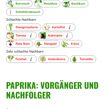
Borretsch
Melothria
Basilikum
Schnittknoblauch
Schlechte Nachbarn
Stangensellerie
Kartoffel
Tomate
Aubergine
Rote Bete
Mangold
Erbse
Sehr schlechte Nachbarn
Fenchel
Andenbeere
Tomatillo
PAPRIKA: VORGÄNGER UND
NACHFOLGER