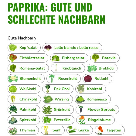
PAPRIKA: GUTE UND
SCHLECHTE NACHBARN
Gute Nachbarn
Kopfsalat
Lollo biando / Lollo rosso
Eichblattsalat
Eisbergsalat
Batavia
Romana-Salat
Knoblauch
Brokkoli
Blumenkohl
Rosenkohl
Rotkohl
Weißkohl
Pak Choi
Kohlrabi
Chinakohl
Wirsing
Romanesco
Palmkohl
Grünkohl
Flower Sprouts
Spitzkohl
Petersilie
Ringelblume
Thymian
Senf
Gurke
Tagetes