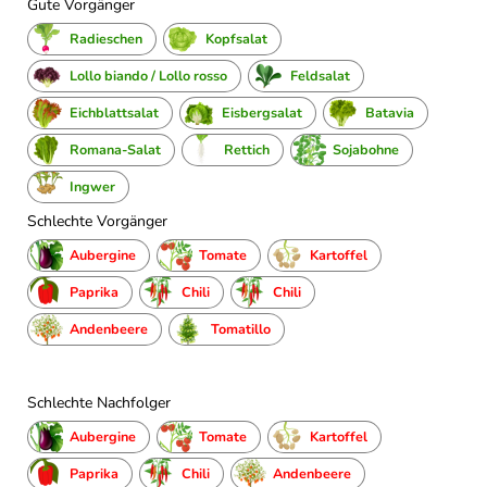
Gute Vorgänger
Radieschen
Kopfsalat
Lollo biando / Lollo rosso
Feldsalat
Eichblattsalat
Eisbergsalat
Batavia
Romana-Salat
Rettich
Sojabohne
Ingwer
Schlechte Vorgänger
Aubergine
Tomate
Kartoffel
Paprika
Chili
Chili
Andenbeere
Tomatillo
Schlechte Nachfolger
Aubergine
Tomate
Kartoffel
Paprika
Chili
Andenbeere