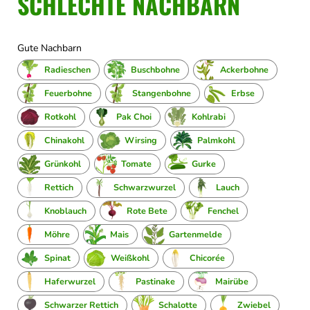
SCHLECHTE NACHBARN
Gute Nachbarn
Radieschen
Buschbohne
Ackerbohne
Feuerbohne
Stangenbohne
Erbse
Rotkohl
Pak Choi
Kohlrabi
Chinakohl
Wirsing
Palmkohl
Grünkohl
Tomate
Gurke
Rettich
Schwarzwurzel
Lauch
Knoblauch
Rote Bete
Fenchel
Möhre
Mais
Gartenmelde
Spinat
Weißkohl
Chicorée
Haferwurzel
Pastinake
Mairübe
Schwarzer Rettich
Schalotte
Zwiebel