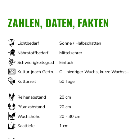
ZAHLEN, DATEN, FAKTEN
Lichtbedarf
Sonne / Halbschatten
Nährstoffbedarf
Mittelzehrer
Schwierigkeitsgrad
Einfach
Kultur (nach Gertrud Franck)
C - niedriger Wuchs, kurze Wachstumszeit
Kulturzeit
50 Tage
Reihenabstand
20 cm
Pflanzabstand
20 cm
Wuchshöhe
20 - 30 cm
Saattiefe
1 cm