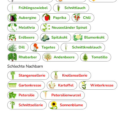
Frühlingszwiebel
Schnittlauch
Aubergine
Paprika
Chili
Melothria
Neuseeländer Spinat
Erdbeere
Spitzkohl
Blumenkohl
Dill
Tagetes
Schnittknoblauch
Rhabarber
Andenbeere
Tomatillo
Schlechte Nachbarn
Stangensellerie
Knollensellerie
Gartenkresse
Kartoffel
Winterkresse
Petersilie
Petersilienwurzel
Schnittsellerie
Sonnenblume