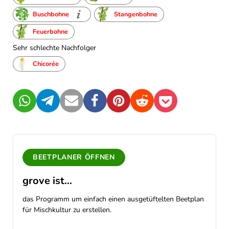
Buschbohne
Stangenbohne
Feuerbohne
Sehr schlechte Nachfolger
Chicorée
WhatsApp
Telegram
Mail
Facebook
Pinterest
Reddit
Pocket
BEETPLANER ÖFFNEN
grove ist...
das Programm um einfach einen ausgetüftelten Beetplan
für Mischkultur zu erstellen.