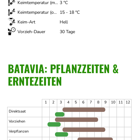
Keimtemperatur (minimal)
3 °C
Keimtemperatur (optimal)
15 - 18 °C
Keim-Art
Hell
Vorzieh-Dauer
30 Tage
BATAVIA: PFLANZZEITEN &
ERNTEZEITEN
1
2
3
4
5
6
7
8
9
10
11
12
Direktsaat
Vorziehen
Verpflanzen