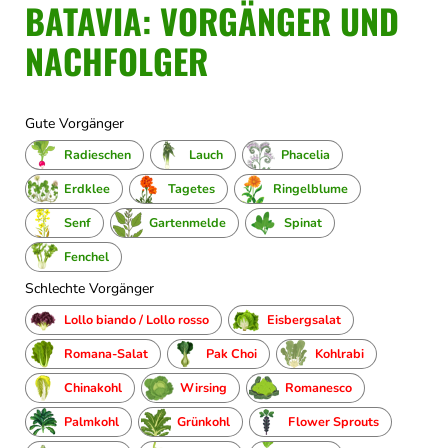
BATAVIA: VORGÄNGER UND
NACHFOLGER
Gute Vorgänger
Radieschen
Lauch
Phacelia
Erdklee
Tagetes
Ringelblume
Senf
Gartenmelde
Spinat
Fenchel
Schlechte Vorgänger
Lollo biando / Lollo rosso
Eisbergsalat
Romana-Salat
Pak Choi
Kohlrabi
Chinakohl
Wirsing
Romanesco
Palmkohl
Grünkohl
Flower Sprouts