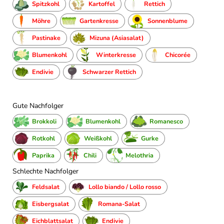
Spitzkohl
Kartoffel
Rettich
Möhre
Gartenkresse
Sonnenblume
Pastinake
Mizuna (Asiasalat)
Blumenkohl
Winterkresse
Chicorée
Endivie
Schwarzer Rettich
Gute Nachfolger
Brokkoli
Blumenkohl
Romanesco
Rotkohl
Weißkohl
Gurke
Paprika
Chili
Melothria
Schlechte Nachfolger
Feldsalat
Lollo biando / Lollo rosso
Eisbergsalat
Romana-Salat
Eichblattsalat
Endivie