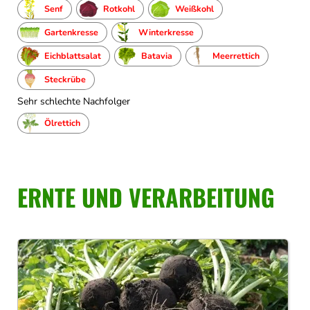
Senf
Rotkohl
Weißkohl
Gartenkresse
Winterkresse
Eichblattsalat
Batavia
Meerrettich
Steckrübe
Sehr schlechte Nachfolger
Ölrettich
ERNTE UND VERARBEITUNG