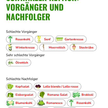
VORGÄNGER UND
NACHFOLGER
Schlechte Vorgänger
Rosenkohl
Senf
Gartenkresse
Winterkresse
Meerrettich
Steckrübe
Sehr schlechte Vorgänger
Ölrettich
Schlechte Nachfolger
Kopfsalat
Lollo biando / Lollo rosso
Eisbergsalat
Romana-Salat
Brokkoli
Blumenkohl
Romanesco
Rosenkohl