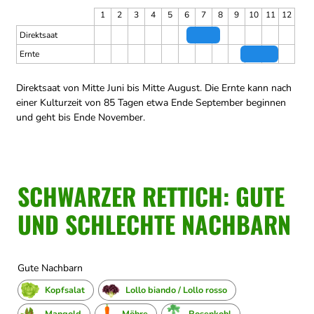
1
2
3
4
5
6
7
8
9
10
11
12
Direktsaat
Ernte
Direktsaat von Mitte Juni bis Mitte August.
Die Ernte kann nach
einer Kulturzeit von 85 Tagen etwa Ende September beginnen
und geht bis Ende November.
SCHWARZER RETTICH: GUTE
UND SCHLECHTE NACHBARN
Gute Nachbarn
Kopfsalat
Lollo biando / Lollo rosso
Mangold
Möhre
Rosenkohl