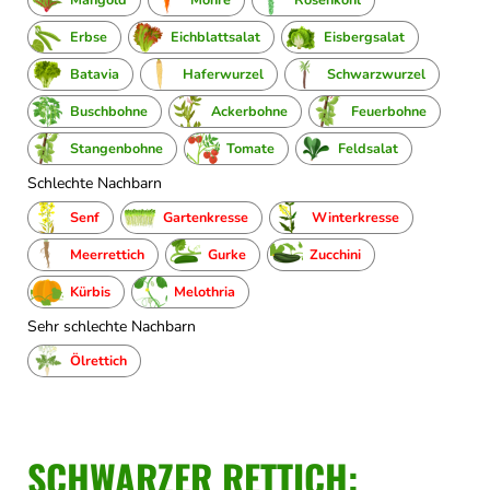
Erbse
Eichblattsalat
Eisbergsalat
Batavia
Haferwurzel
Schwarzwurzel
Buschbohne
Ackerbohne
Feuerbohne
Stangenbohne
Tomate
Feldsalat
Schlechte Nachbarn
Senf
Gartenkresse
Winterkresse
Meerrettich
Gurke
Zucchini
Kürbis
Melothria
Sehr schlechte Nachbarn
Ölrettich
SCHWARZER RETTICH: