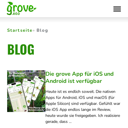
Skip
to
content
Startseite
Blog
BLOG
Die grove App für iOS und
Android ist verfügbar
Heute ist es endlich soweit. Die nativen
Apps für Android, iOS und macOS (für
Apple Silicon) sind verfügbar. Gefühlt war
die iOS App endlos lange im Review,
heute wurde sie freigegeben. Ich realisiere
gerade, dass …