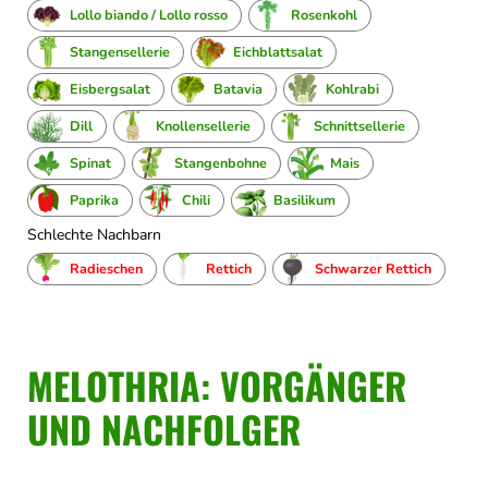
Lollo biando / Lollo rosso
Rosenkohl
Stangensellerie
Eichblattsalat
Eisbergsalat
Batavia
Kohlrabi
Dill
Knollensellerie
Schnittsellerie
Spinat
Stangenbohne
Mais
Paprika
Chili
Basilikum
Schlechte Nachbarn
Radieschen
Rettich
Schwarzer Rettich
MELOTHRIA: VORGÄNGER
UND NACHFOLGER