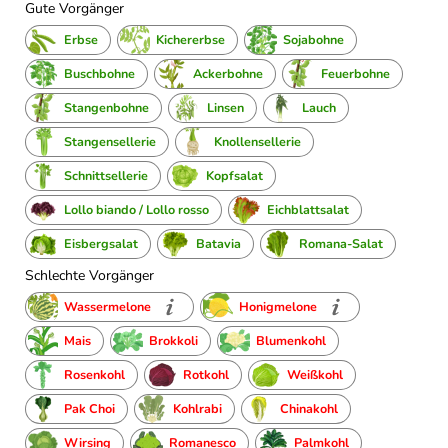
Gute Vorgänger
Erbse
Kichererbse
Sojabohne
Buschbohne
Ackerbohne
Feuerbohne
Stangenbohne
Linsen
Lauch
Stangensellerie
Knollensellerie
Schnittsellerie
Kopfsalat
Lollo biando / Lollo rosso
Eichblattsalat
Eisbergsalat
Batavia
Romana-Salat
Schlechte Vorgänger
Wassermelone
Honigmelone
Mais
Brokkoli
Blumenkohl
Rosenkohl
Rotkohl
Weißkohl
Pak Choi
Kohlrabi
Chinakohl
Wirsing
Romanesco
Palmkohl