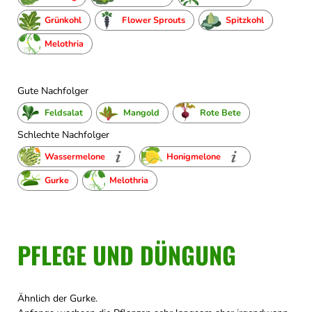
Grünkohl
Flower Sprouts
Spitzkohl
Melothria
Gute Nachfolger
Feldsalat
Mangold
Rote Bete
Schlechte Nachfolger
Wassermelone
Honigmelone
Gurke
Melothria
PFLEGE UND DÜNGUNG
Ähnlich der Gurke.