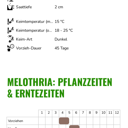
Saattiefe
2 cm
Keimtemperatur (minimal)
15 °C
Keimtemperatur (optimal)
18 - 25 °C
Keim-Art
Dunkel
Vorzieh-Dauer
45 Tage
MELOTHRIA: PFLANZZEITEN
& ERNTEZEITEN
1
2
3
4
5
6
7
8
9
10
11
12
Vorziehen