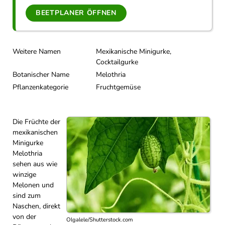
BEETPLANER ÖFFNEN
Weitere Namen
Mexikanische Minigurke,
Cocktailgurke
Botanischer Name
Melothria
Pflanzenkategorie
Fruchtgemüse
Die Früchte der
mexikanischen
Minigurke
Melothria
sehen aus wie
winzige
Melonen und
sind zum
Naschen, direkt
von der
Olgalele/Shutterstock.com