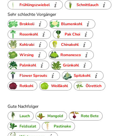
Frühlingszwiebel
Schnittlauch
Sehr schlechte Vorgänger
Brokkoli
Blumenkohl
Rosenkohl
Pak Choi
Kohlrabi
Chinakohl
Wirsing
Romanesco
Palmkohl
Grünkohl
Flower Sprouts
Spitzkohl
Rotkohl
Weißkohl
Ölrettich
Gute Nachfolger
Lauch
Mangold
Rote Bete
Feldsalat
Pastinake