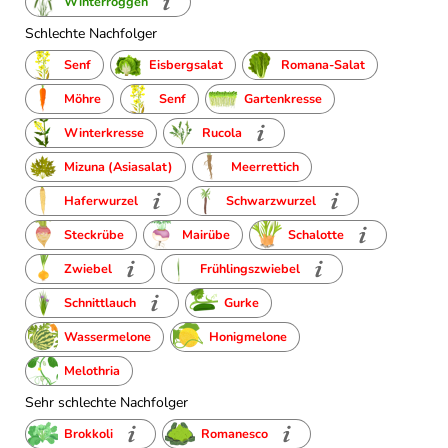
Winterroggen
Schlechte Nachfolger
Senf
Eisbergsalat
Romana-Salat
Möhre
Senf
Gartenkresse
Winterkresse
Rucola
Mizuna (Asiasalat)
Meerrettich
Haferwurzel
Schwarzwurzel
Steckrübe
Mairübe
Schalotte
Zwiebel
Frühlingszwiebel
Schnittlauch
Gurke
Wassermelone
Honigmelone
Melothria
Sehr schlechte Nachfolger
Brokkoli
Romanesco