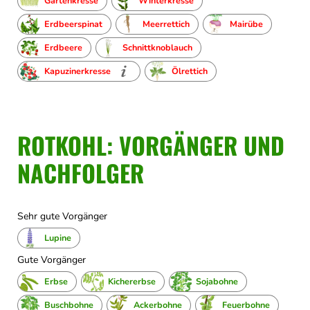
Gartenkresse
Winterkresse
Erdbeerspinat
Meerrettich
Mairübe
Erdbeere
Schnittknoblauch
Kapuzinerkresse
Ölrettich
ROTKOHL: VORGÄNGER UND
NACHFOLGER
Sehr gute Vorgänger
Lupine
Gute Vorgänger
Erbse
Kichererbse
Sojabohne
Buschbohne
Ackerbohne
Feuerbohne