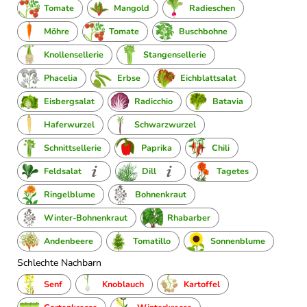
Tomate
Mangold
Radieschen
Möhre
Tomate
Buschbohne
Knollensellerie
Stangensellerie
Phacelia
Erbse
Eichblattsalat
Eisbergsalat
Radicchio
Batavia
Haferwurzel
Schwarzwurzel
Schnittsellerie
Paprika
Chili
Feldsalat
Dill
Tagetes
Ringelblume
Bohnenkraut
Winter-Bohnenkraut
Rhabarber
Andenbeere
Tomatillo
Sonnenblume
Schlechte Nachbarn
Senf
Knoblauch
Kartoffel