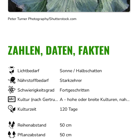
Peter Turner Photography/Shutterstock.com
ZAHLEN, DATEN, FAKTEN
Lichtbedarf
Sonne / Halbschatten
Nährstoffbedarf
Starkzehrer
Schwierigkeitsgrad
Fortgeschritten
Kultur (nach Gertrud Franck)
A - hohe oder breite Kulturen, nahezu Ganzjährig, B - früh
Kulturzeit
120 Tage
Reihenabstand
50 cm
Pflanzabstand
50 cm