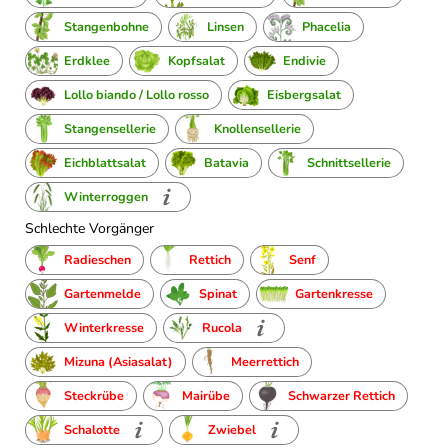
Stangenbohne
Linsen
Phacelia
Erdklee
Kopfsalat
Endivie
Lollo biando / Lollo rosso
Eisbergsalat
Stangensellerie
Knollensellerie
Eichblattsalat
Batavia
Schnittsellerie
Winterroggen
Schlechte Vorgänger
Radieschen
Rettich
Senf
Gartenmelde
Spinat
Gartenkresse
Winterkresse
Rucola
Mizuna (Asiasalat)
Meerrettich
Steckrübe
Mairübe
Schwarzer Rettich
Schalotte
Zwiebel