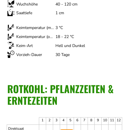
Wuchshöhe
40 - 120 cm
Saattiefe
1 cm
Keimtemperatur (minimal)
3 °C
Keimtemperatur (optimal)
18 - 22 °C
Keim-Art
Hell und Dunkel
Vorzieh-Dauer
30 Tage
ROTKOHL: PFLANZZEITEN &
ERNTEZEITEN
1
2
3
4
5
6
7
8
9
10
11
12
Direktsaat