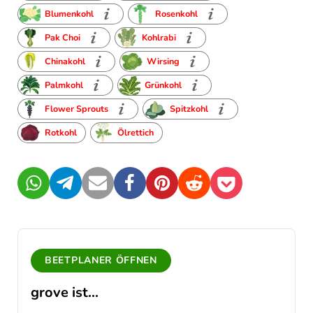
Blumenkohl
Rosenkohl
Pak Choi
Kohlrabi
Chinakohl
Wirsing
Palmkohl
Grünkohl
Flower Sprouts
Spitzkohl
Rotkohl
Ölrettich
WhatsApp
Telegram
Mail
Facebook
Pinterest
Reddit
Pocket
BEETPLANER ÖFFNEN
grove ist...