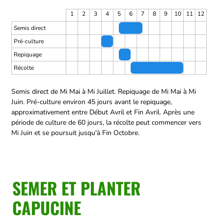
1
2
3
4
5
6
7
8
9
10
11
12
Semis direct
Pré-culture
Repiquage
Récolte
Semis direct de Mi Mai à Mi Juillet.
Repiquage de Mi Mai à Mi
Juin.
Pré-culture environ 45 jours avant le repiquage,
approximativement entre Début Avril et Fin Avril.
Après une
période de culture de 60 jours, la récolte peut commencer vers
Mi Juin et se poursuit jusqu'à Fin Octobre.
SEMER ET PLANTER
CAPUCINE