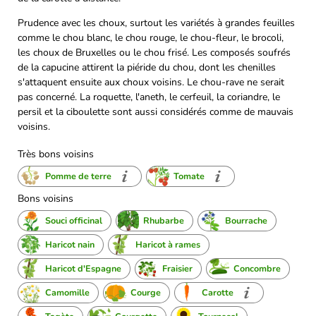
Prudence avec les choux, surtout les variétés à grandes feuilles
comme le chou blanc, le chou rouge, le chou-fleur, le brocoli,
les choux de Bruxelles ou le chou frisé. Les composés soufrés
de la capucine attirent la piéride du chou, dont les chenilles
s'attaquent ensuite aux choux voisins. Le chou-rave ne serait
pas concerné. La roquette, l'aneth, le cerfeuil, la coriandre, le
persil et la ciboulette sont aussi considérés comme de mauvais
voisins.
Très bons voisins
Pomme de terre
Tomate
Bons voisins
Souci officinal
Rhubarbe
Bourrache
Haricot nain
Haricot à rames
Haricot d'Espagne
Fraisier
Concombre
Camomille
Courge
Carotte