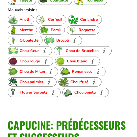
Tagète
Courgette
Tournesol
Mauvais voisins
Aneth
Cerfeuil
Coriandre
Menthe
Persil
Roquette
Ciboulette
Brocoli
Chou-fleur
Chou de Bruxelles
Chou rouge
Chou blanc
Chou de Milan
Romanesco
Chou palmier
Chou frisé
Flower Sprouts
Chou pointu
CAPUCINE: PRÉDÉCESSEURS