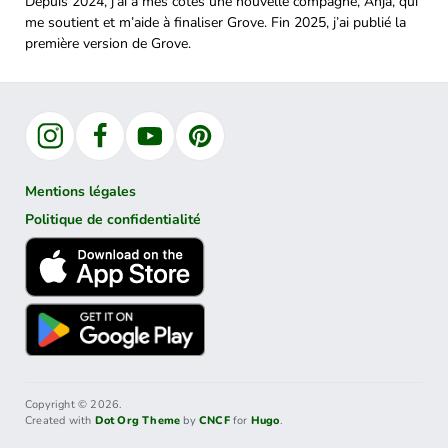
Depuis 2024, j’ai à mes côtés une nouvelle compagne, Anja, qui
me soutient et m’aide à finaliser Grove. Fin 2025, j’ai publié la
première version de Grove.
Instagram
Facebook
YouTube
Pinterest
Mentions légales
Politique de confidentialité
Copyright © 2026.
Created with
Dot Org Theme
by
CNCF
for
Hugo
.