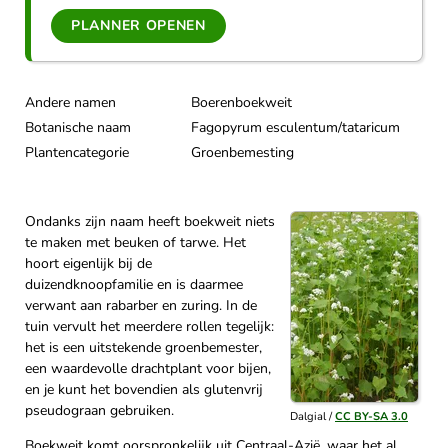
PLANNER OPENEN
Andere namen
Boerenboekweit
Botanische naam
Fagopyrum esculentum/tataricum
Plantencategorie
Groenbemesting
Ondanks zijn naam heeft boekweit niets
te maken met beuken of tarwe. Het
hoort eigenlijk bij de
duizendknoopfamilie en is daarmee
verwant aan rabarber en zuring. In de
tuin vervult het meerdere rollen tegelijk:
het is een uitstekende groenbemester,
een waardevolle drachtplant voor bijen,
en je kunt het bovendien als glutenvrij
pseudograan gebruiken.
Dalgial /
CC BY-SA 3.0
Boekweit komt oorspronkelijk uit Centraal-Azië, waar het al