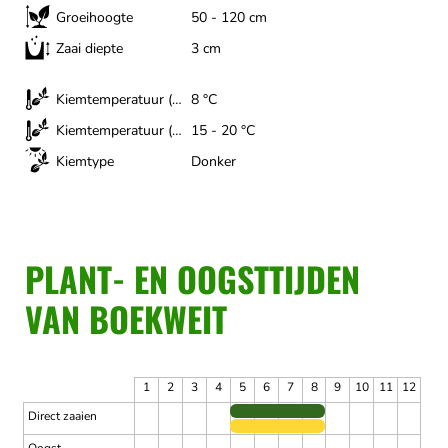
Groeihoogte
50 - 120 cm
Zaai diepte
3 cm
Kiemtemperatuur (minimum)
8 °C
Kiemtemperatuur (optimaal)
15 - 20 °C
Kiemtype
Donker
PLANT- EN OOGSTTIJDEN
VAN BOEKWEIT
1
2
3
4
5
6
7
8
9
10
11
12
Direct zaaien