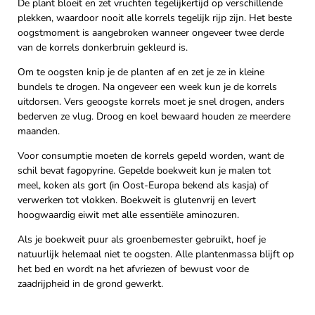
De plant bloeit en zet vruchten tegelijkertijd op verschillende
plekken, waardoor nooit alle korrels tegelijk rijp zijn. Het beste
oogstmoment is aangebroken wanneer ongeveer twee derde
van de korrels donkerbruin gekleurd is.
Om te oogsten knip je de planten af en zet je ze in kleine
bundels te drogen. Na ongeveer een week kun je de korrels
uitdorsen. Vers geoogste korrels moet je snel drogen, anders
bederven ze vlug. Droog en koel bewaard houden ze meerdere
maanden.
Voor consumptie moeten de korrels gepeld worden, want de
schil bevat fagopyrine. Gepelde boekweit kun je malen tot
meel, koken als gort (in Oost-Europa bekend als kasja) of
verwerken tot vlokken. Boekweit is glutenvrij en levert
hoogwaardig eiwit met alle essentiële aminozuren.
Als je boekweit puur als groenbemester gebruikt, hoef je
natuurlijk helemaal niet te oogsten. Alle plantenmassa blijft op
het bed en wordt na het afvriezen of bewust voor de
zaadrijpheid in de grond gewerkt.