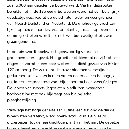
zo'n 6.000 jaar geleden verbouwd werd. Via handelsroutes
bereikte het in de 13e eeuw Europa en werd het een belangrijk
voedselgewas, vooral op de schrale heide- en veengronden
van Noord-Duitsland en Nederland. De driehoekige vruchten
lijken op beukennootjes, wat de plant zijn naam opleverde. In
sommige streken wordt het ook wel boekweitgort of zwart
graan genoemd.
In de tuin wordt boekweit tegenwoordig vooral als
groenbemester ingezet. Het groeit snel, kiemt al na vijf tot acht
dagen en vormt in een paar weken een dicht gewas van 50 tot
120 cm hoog. De witte tot lichtroze bloemen verschijnen
gedurende zo'n zes weken en vullen daarmee een belangrijk
gat in het nectar­aanbod voor bijen, hommels en zweefvliegen.
De larven van zweefvliegen eten bladluizen, waardoor
boekweit indirect ook bijdraagt aan biologische
plaagbestrijding.
Vanwege het hoge gehalte aan rutine, een flavonoïde die de
bloedvaten versterkt, werd boekweitkruid in 1999 zelfs
uitgeroepen tot geneeskrachtige plant van het jaar. De gepelde
korrels bevatten alle acht essentiële aminozuren en zijn te