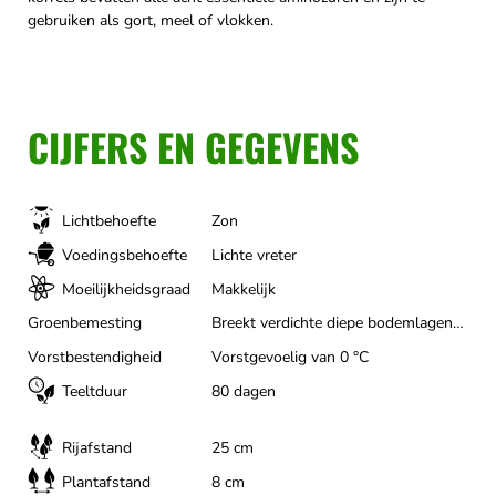
gebruiken als gort, meel of vlokken.
CIJFERS EN GEGEVENS
Lichtbehoefte
Zon
Voedingsbehoefte
Lichte vreter
Moeilijkheidsgraad
Makkelijk
Groenbemesting
Breekt verdichte diepe bodemlagen open, Bestrijdt aaltjes actief, Onderdrukt onkruid bijzonder goed, Waardevolle bijen- en insectenweide, Legt bodemstikstof vast tegen uitspoeling
Vorstbestendigheid
Vorstgevoelig van 0 °C
Teeltduur
80 dagen
Rijafstand
25 cm
Plantafstand
8 cm