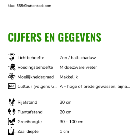
Max_555/Shutterstock.com
CIJFERS EN GEGEVENS
Lichtbehoefte
Zon / halfschaduw
Voedingsbehoefte
Middelzware vreter
Moeilijkheidsgraad
Makkelijk
Cultuur (volgens Gertrud Franck)
A - hoge of brede gewassen, bijna het hele jaar
Rijafstand
30 cm
Plantafstand
20 cm
Groeihoogte
30 - 100 cm
Zaai diepte
1 cm