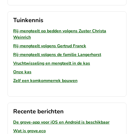
Tuinkennis
Rij-mengteelt op bedden volgens Zuster Christa
Weinrich
Rij-mengteelt volgens Gertrud Franck
Rij-mengteelt volgens de familie Langerhorst
Vruchtwisseling en mengteelt in de kas
Onze kas
Zelf een komkommerrek bouwen
Recente berichten
De grove-app voor iOS en Android is beschikbaar
Wat is grove.eco