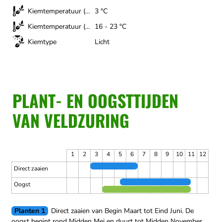
Kiemtemperatuur (minimum)
3 °C
Kiemtemperatuur (optimaal)
16 - 23 °C
Kiemtype
Licht
PLANT- EN OOGSTTIJDEN
VAN VELDZURING
1
2
3
4
5
6
7
8
9
10
11
12
Direct zaaien
Oogst
Planten 1
Direct zaaien van Begin Maart tot Eind Juni.
De
oogst begint rond Midden Mei en duurt tot Midden November.