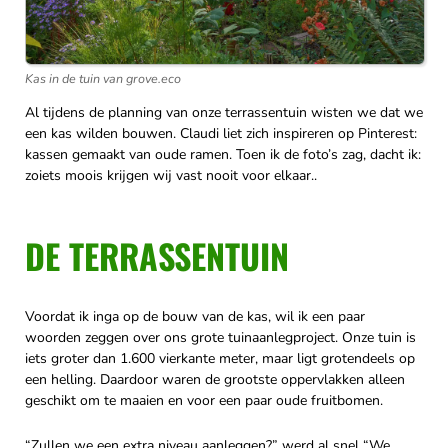
Kas in de tuin van grove.eco
Al tijdens de planning van onze terrassentuin wisten we dat we
een kas wilden bouwen. Claudi liet zich inspireren op Pinterest:
kassen gemaakt van oude ramen. Toen ik de foto’s zag, dacht ik:
zoiets moois krijgen wij vast nooit voor elkaar..
DE TERRASSENTUIN
Voordat ik inga op de bouw van de kas, wil ik een paar
woorden zeggen over ons grote tuinaanlegproject. Onze tuin is
iets groter dan 1.600 vierkante meter, maar ligt grotendeels op
een helling. Daardoor waren de grootste oppervlakken alleen
geschikt om te maaien en voor een paar oude fruitbomen.
“Zullen we een extra niveau aanleggen?” werd al snel “We