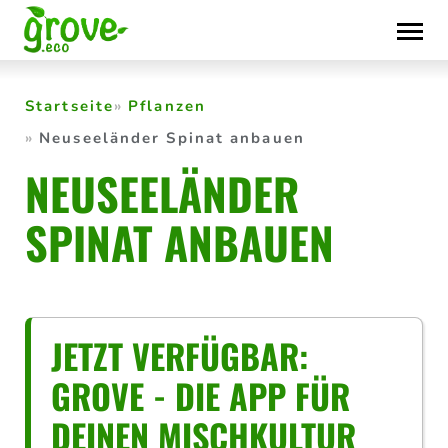
Skip
to
content
Startseite
Pflanzen
Neuseeländer Spinat anbauen
NEUSEELÄNDER
SPINAT ANBAUEN
JETZT VERFÜGBAR:
GROVE - DIE APP FÜR
DEINEN MISCHKULTUR