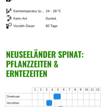
Keimtemperatur (optimal)
24 - 28 °C
Keim-Art
Dunkel
Vorzieh-Dauer
60 Tage
NEUSEELÄNDER SPINAT:
PFLANZZEITEN &
ERNTEZEITEN
1
2
3
4
5
6
7
8
9
10
11
12
Direktsaat
Vorziehen