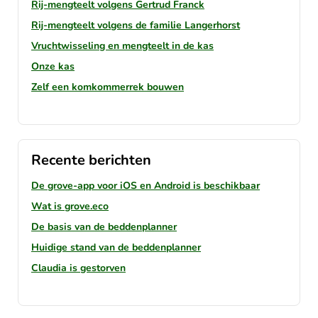
Rij-mengteelt volgens Gertrud Franck
Rij-mengteelt volgens de familie Langerhorst
Vruchtwisseling en mengteelt in de kas
Onze kas
Zelf een komkommerrek bouwen
Recente berichten
De grove-app voor iOS en Android is beschikbaar
Wat is grove.eco
De basis van de beddenplanner
Huidige stand van de beddenplanner
Claudia is gestorven