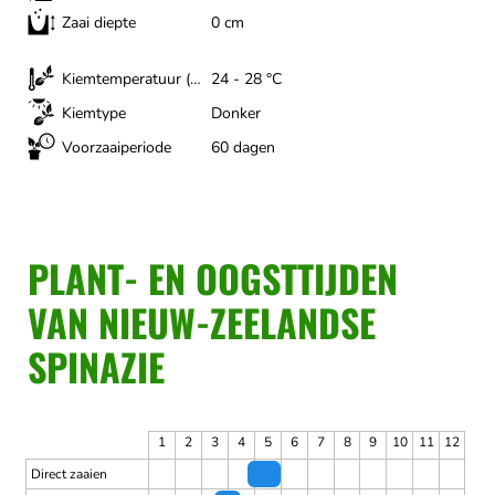
Zaai diepte
0 cm
Kiemtemperatuur (optimaal)
24 - 28 °C
Kiemtype
Donker
Voorzaaiperiode
60 dagen
PLANT- EN OOGSTTIJDEN
VAN NIEUW-ZEELANDSE
SPINAZIE
1
2
3
4
5
6
7
8
9
10
11
12
Direct zaaien