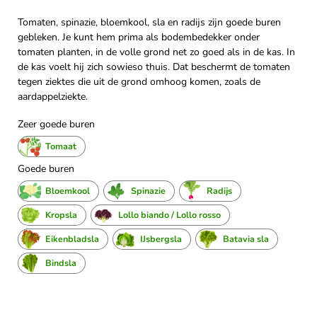
Tomaten, spinazie, bloemkool, sla en radijs zijn goede buren
gebleken. Je kunt hem prima als bodembedekker onder
tomaten planten, in de volle grond net zo goed als in de kas. In
de kas voelt hij zich sowieso thuis. Dat beschermt de tomaten
tegen ziektes die uit de grond omhoog komen, zoals de
aardappelziekte.
Zeer goede buren
Tomaat
Goede buren
Bloemkool
Spinazie
Radijs
Kropsla
Lollo biando / Lollo rosso
Eikenbladsla
IJsbergsla
Batavia sla
Bindsla