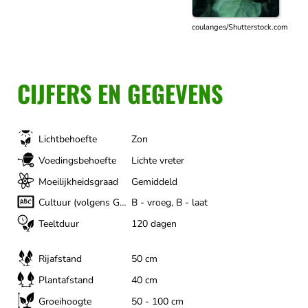
coulanges/Shutterstock.com
CIJFERS EN GEGEVENS
Lichtbehoefte
Zon
Voedingsbehoefte
Lichte vreter
Moeilijkheidsgraad
Gemiddeld
Cultuur (volgens Gertrud Franck)
B - vroeg, B - laat
Teeltduur
120 dagen
Rijafstand
50 cm
Plantafstand
40 cm
Groeihoogte
50 - 100 cm