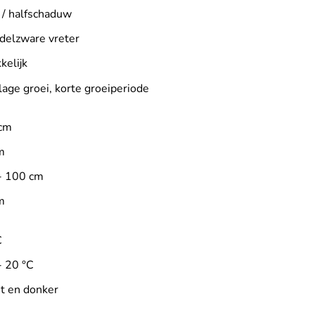
 / halfschaduw
delzware vreter
kelijk
lage groei, korte groeiperiode
cm
m
- 100 cm
m
C
- 20 °C
ht en donker