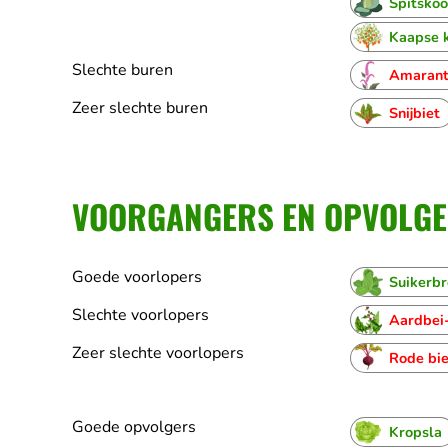
Spitskoo
Kaapse 
Slechte buren
Amaran
Zeer slechte buren
Snijbiet
VOORGANGERS EN OPVOLGER
Goede voorlopers
Suikerb
Slechte voorlopers
Aardbei-
Zeer slechte voorlopers
Rode bie
Goede opvolgers
Kropsla