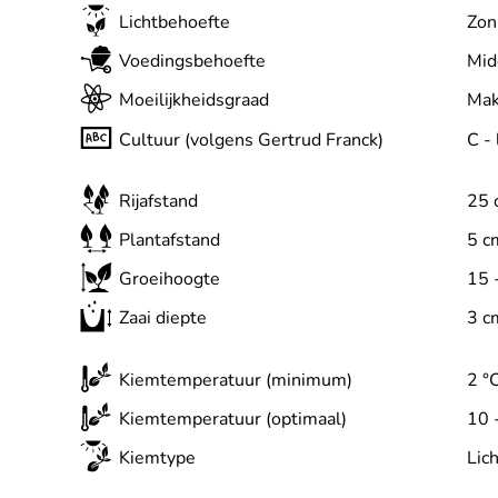
Lichtbehoefte
Zon
Voedingsbehoefte
Mid
Moeilijkheidsgraad
Mak
Cultuur (volgens Gertrud Franck)
C - 
Rijafstand
25 
Plantafstand
5 c
Groeihoogte
15 
Zaai diepte
3 c
Kiemtemperatuur (minimum)
2 °
Kiemtemperatuur (optimaal)
10 
Kiemtype
Lic