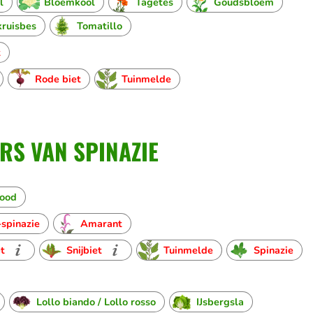
l
Bloemkool
Tagetes
Goudsbloem
kruisbes
Tomatillo
t
Rode biet
Tuinmelde
S VAN SPINAZIE
rood
spinazie
Amarant
t
Snijbiet
Tuinmelde
Spinazie
Lollo biando / Lollo rosso
IJsbergsla