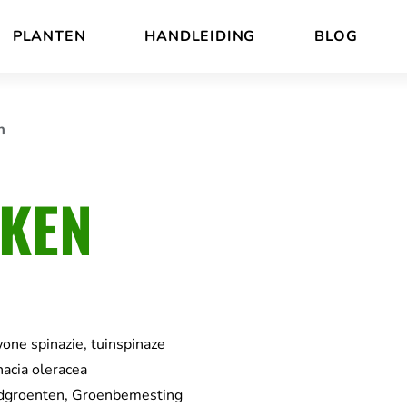
PLANTEN
HANDLEIDING
BLOG
n
EKEN
one spinazie, tuinspinaze
nacia oleracea
dgroenten, Groenbemesting