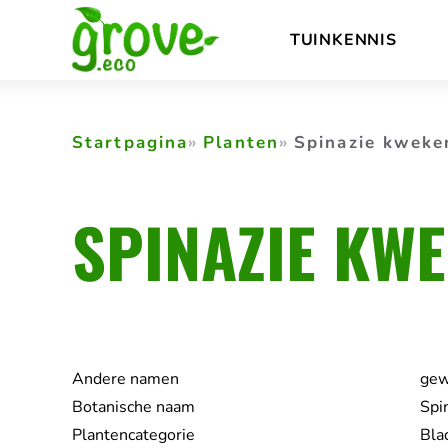
Skip
TUINKENNIS
to
content
Startpagina
Planten
Spinazie kweke
SPINAZIE KW
Andere namen
gew
Botanische naam
Spi
Plantencategorie
Bla