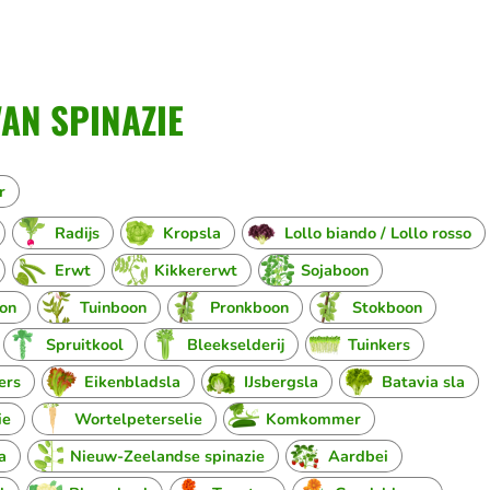
AN SPINAZIE
r
Radijs
Kropsla
Lollo biando / Lollo rosso
Erwt
Kikkererwt
Sojaboon
oon
Tuinboon
Pronkboon
Stokboon
Spruitkool
Bleekselderij
Tuinkers
ers
Eikenbladsla
IJsbergsla
Batavia sla
ie
Wortelpeterselie
Komkommer
a
Nieuw-Zeelandse spinazie
Aardbei