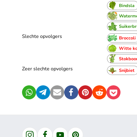
Bindsla
Waterm
Suikerb
Slechte opvolgers
Broccoli
Witte k
Stokboo
Zeer slechte opvolgers
Snijbiet
WhatsApp
Telegram
Mail
Facebook
Pinterest
Reddit
Pocket