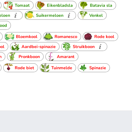
Tomaat
Eikenbladsla
Batavia sla
eloen
Suikermeloen
Venkel
rood
Bloemkool
Romanesco
Rode kool
ool
Aardbei-spinazie
Struikboon
n
Pronkboon
Amarant
Rode biet
Tuinmelde
Spinazie