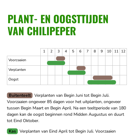
PLANT- EN OOGSTTIJDEN
VAN CHILIPEPER
1
2
3
4
5
6
7
8
9
10
11
12
Voorzaaien
Verplanten
Oogst
Buitenteelt
Verplanten van Begin Juni tot Begin Juli.
Voorzaaien ongeveer 85 dagen voor het uitplanten, ongeveer
tussen Begin Maart en Begin April.
Na een teeltperiode van 180
dagen kan de oogst beginnen rond Midden Augustus en duurt
tot Eind Oktober.
Kas
Verplanten van Eind April tot Begin Juli.
Voorzaaien