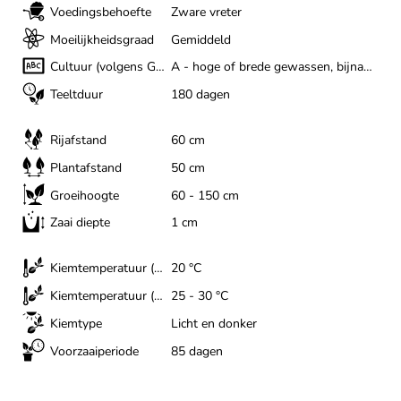
Voedingsbehoefte
Zware vreter
Moeilijkheidsgraad
Gemiddeld
Cultuur (volgens Gertrud Franck)
A - hoge of brede gewassen, bijna het hele jaar
Teeltduur
180 dagen
Rijafstand
60 cm
Plantafstand
50 cm
Groeihoogte
60 - 150 cm
Zaai diepte
1 cm
Kiemtemperatuur (minimum)
20 °C
Kiemtemperatuur (optimaal)
25 - 30 °C
Kiemtype
Licht en donker
Voorzaaiperiode
85 dagen