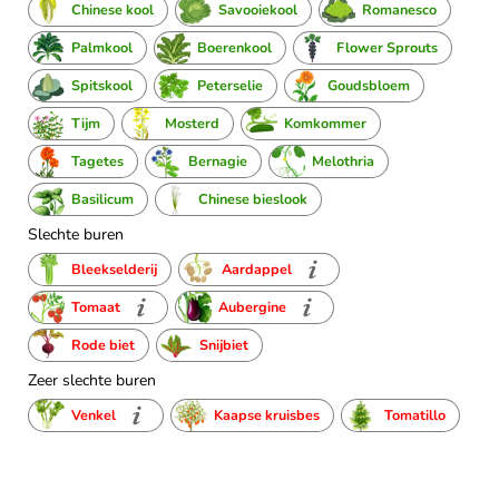
Chinese kool
Savooiekool
Romanesco
Palmkool
Boerenkool
Flower Sprouts
Spitskool
Peterselie
Goudsbloem
Tijm
Mosterd
Komkommer
Tagetes
Bernagie
Melothria
Basilicum
Chinese bieslook
Slechte buren
Bleekselderij
Aardappel
Tomaat
Aubergine
Rode biet
Snijbiet
Zeer slechte buren
Venkel
Kaapse kruisbes
Tomatillo