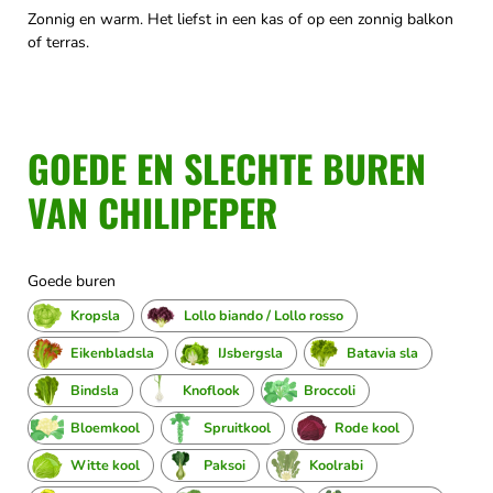
Zonnig en warm. Het liefst in een kas of op een zonnig balkon
of terras.
GOEDE EN SLECHTE BUREN
VAN CHILIPEPER
Goede buren
Kropsla
Lollo biando / Lollo rosso
Eikenbladsla
IJsbergsla
Batavia sla
Bindsla
Knoflook
Broccoli
Bloemkool
Spruitkool
Rode kool
Witte kool
Paksoi
Koolrabi