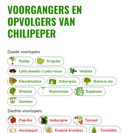
VOORGANGERS EN
OPVOLGERS VAN
CHILIPEPER
Goede voorlopers
Radijs
Kropsla
Lollo biando / Lollo rosso
Veldsla
Eikenbladsla
IJsbergsla
Batavia sla
Bindsla
Rammenas
Sojaboon
Gember
Slechte voorlopers
Paprika
Aubergine
Tomaat
Aardappel
Kaapse kruisbes
Tomatillo