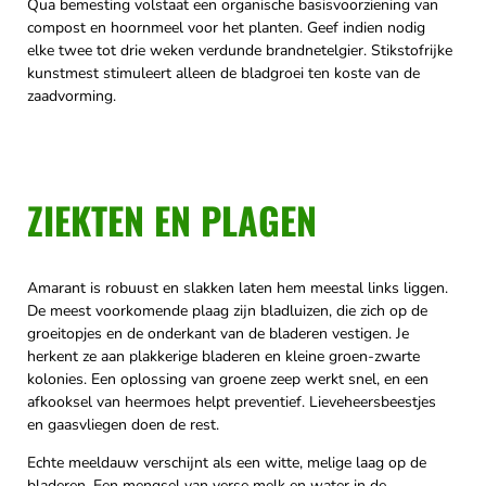
Qua bemesting volstaat een organische basisvoorziening van
compost en hoornmeel voor het planten. Geef indien nodig
elke twee tot drie weken verdunde brandnetelgier. Stikstofrijke
kunstmest stimuleert alleen de bladgroei ten koste van de
zaadvorming.
ZIEKTEN EN PLAGEN
Amarant is robuust en slakken laten hem meestal links liggen.
De meest voorkomende plaag zijn bladluizen, die zich op de
groeitopjes en de onderkant van de bladeren vestigen. Je
herkent ze aan plakkerige bladeren en kleine groen-zwarte
kolonies. Een oplossing van groene zeep werkt snel, en een
afkooksel van heermoes helpt preventief. Lieveheersbeestjes
en gaasvliegen doen de rest.
Echte meeldauw verschijnt als een witte, melige laag op de
bladeren. Een mengsel van verse melk en water in de