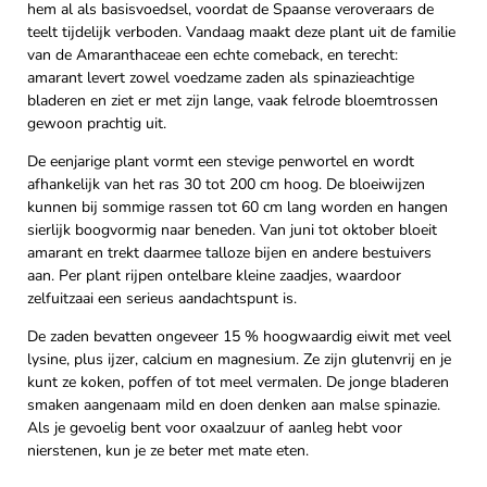
hem al als basisvoedsel, voordat de Spaanse veroveraars de
teelt tijdelijk verboden. Vandaag maakt deze plant uit de familie
van de Amaranthaceae een echte comeback, en terecht:
amarant levert zowel voedzame zaden als spinazieachtige
bladeren en ziet er met zijn lange, vaak felrode bloemtrossen
gewoon prachtig uit.
De eenjarige plant vormt een stevige penwortel en wordt
afhankelijk van het ras 30 tot 200 cm hoog. De bloeiwijzen
kunnen bij sommige rassen tot 60 cm lang worden en hangen
sierlijk boogvormig naar beneden. Van juni tot oktober bloeit
amarant en trekt daarmee talloze bijen en andere bestuivers
aan. Per plant rijpen ontelbare kleine zaadjes, waardoor
zelfuitzaai een serieus aandachtspunt is.
De zaden bevatten ongeveer 15 % hoogwaardig eiwit met veel
lysine, plus ijzer, calcium en magnesium. Ze zijn glutenvrij en je
kunt ze koken, poffen of tot meel vermalen. De jonge bladeren
smaken aangenaam mild en doen denken aan malse spinazie.
Als je gevoelig bent voor oxaalzuur of aanleg hebt voor
nierstenen, kun je ze beter met mate eten.