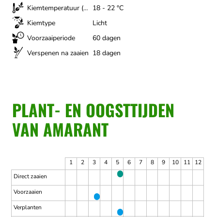
Kiemtemperatuur (optimaal)
18 - 22 °C
Kiemtype
Licht
Voorzaaiperiode
60 dagen
Verspenen na zaaien
18 dagen
PLANT- EN OOGSTTIJDEN
VAN AMARANT
1
2
3
4
5
6
7
8
9
10
11
12
Direct zaaien
Voorzaaien
Verplanten