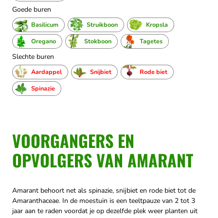
Goede buren
Basilicum
Struikboon
Kropsla
Oregano
Stokboon
Tagetes
Slechte buren
Aardappel
Snijbiet
Rode biet
Spinazie
VOORGANGERS EN
OPVOLGERS VAN AMARANT
Amarant behoort net als spinazie, snijbiet en rode biet tot de
Amaranthaceae. In de moestuin is een teeltpauze van 2 tot 3
jaar aan te raden voordat je op dezelfde plek weer planten uit