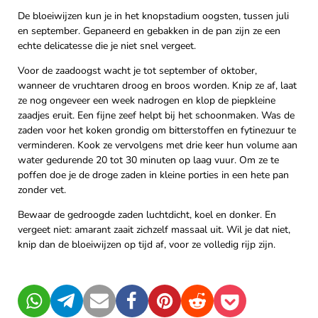
De bloeiwijzen kun je in het knopstadium oogsten, tussen juli
en september. Gepaneerd en gebakken in de pan zijn ze een
echte delicatesse die je niet snel vergeet.
Voor de zaadoogst wacht je tot september of oktober,
wanneer de vruchtaren droog en broos worden. Knip ze af, laat
ze nog ongeveer een week nadrogen en klop de piepkleine
zaadjes eruit. Een fijne zeef helpt bij het schoonmaken. Was de
zaden voor het koken grondig om bitterstoffen en fytinezuur te
verminderen. Kook ze vervolgens met drie keer hun volume aan
water gedurende 20 tot 30 minuten op laag vuur. Om ze te
poffen doe je de droge zaden in kleine porties in een hete pan
zonder vet.
Bewaar de gedroogde zaden luchtdicht, koel en donker. En
vergeet niet: amarant zaait zichzelf massaal uit. Wil je dat niet,
knip dan de bloeiwijzen op tijd af, voor ze volledig rijp zijn.
WhatsApp
Telegram
Mail
Facebook
Pinterest
Reddit
Pocket