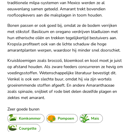
traditionele milpa-systemen van Mexico werden ze al
eeuwenlang samen geteeld. Amarant trekt bovendien
roofloopkevers aan die maïsplagen in toom houden.
Bonen passen er ook goed bij, omdat ze de bodem verrijken
met stikstof. Basilicum en oregano verdrijven bladluizen met
hun etherische oliën en trekken tegelijkertijd bestuivers aan.
Kropsla profiteert ook van de lichte schaduw die hoge
amarantplanten werpen, waardoor hij minder snel doorschiet.
Kruisbloemigen zoals broccoli, bloemkool en kool moet je juist
op afstand houden. Als zware feeders concurreren ze hevig om
voedingsstoffen. Wetenschappelijke literatuur bevestigt dit.
Venkel is ook een slechte buur, omdat hij via zijn wortels
groeiremmende stoffen afgeeft. En andere Amaranthaceae
zoals spinazie, snijbiet of rode biet delen dezelfde plagen en
ziektes met amarant.
Zeer goede buren
Komkommer
Pompoen
Mais
Courgette