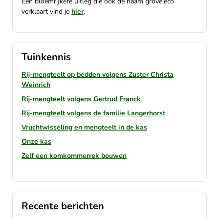
Een bloemrijkere uitleg die ook de naam grove.eco
verklaart vind je
hier
.
Tuinkennis
Rij-mengteelt op bedden volgens Zuster Christa
Weinrich
Rij-mengteelt volgens Gertrud Franck
Rij-mengteelt volgens de familie Langerhorst
Vruchtwisseling en mengteelt in de kas
Onze kas
Zelf een komkommerrek bouwen
Recente berichten