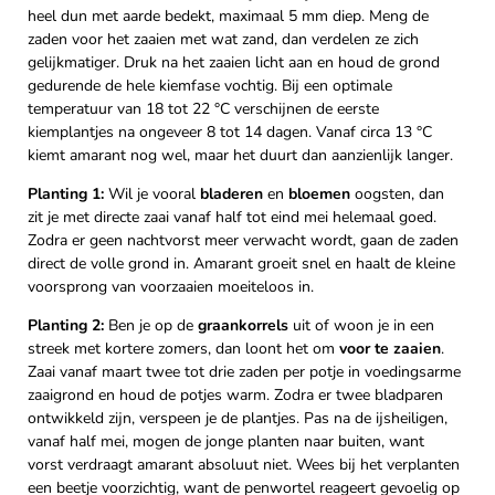
heel dun met aarde bedekt, maximaal 5 mm diep. Meng de
zaden voor het zaaien met wat zand, dan verdelen ze zich
gelijkmatiger. Druk na het zaaien licht aan en houd de grond
gedurende de hele kiemfase vochtig. Bij een optimale
temperatuur van 18 tot 22 °C verschijnen de eerste
kiemplantjes na ongeveer 8 tot 14 dagen. Vanaf circa 13 °C
kiemt amarant nog wel, maar het duurt dan aanzienlijk langer.
Planting 1:
Wil je vooral
bladeren
en
bloemen
oogsten, dan
zit je met directe zaai vanaf half tot eind mei helemaal goed.
Zodra er geen nachtvorst meer verwacht wordt, gaan de zaden
direct de volle grond in. Amarant groeit snel en haalt de kleine
voorsprong van voorzaaien moeiteloos in.
Planting 2:
Ben je op de
graankorrels
uit of woon je in een
streek met kortere zomers, dan loont het om
voor te zaaien
.
Zaai vanaf maart twee tot drie zaden per potje in voedingsarme
zaaigrond en houd de potjes warm. Zodra er twee bladparen
ontwikkeld zijn, verspeen je de plantjes. Pas na de ijsheiligen,
vanaf half mei, mogen de jonge planten naar buiten, want
vorst verdraagt amarant absoluut niet. Wees bij het verplanten
een beetje voorzichtig, want de penwortel reageert gevoelig op