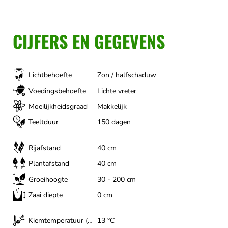
CIJFERS EN GEGEVENS
Lichtbehoefte
Zon / halfschaduw
Voedingsbehoefte
Lichte vreter
Moeilijkheidsgraad
Makkelijk
Teeltduur
150 dagen
Rijafstand
40 cm
Plantafstand
40 cm
Groeihoogte
30 - 200 cm
Zaai diepte
0 cm
Kiemtemperatuur (minimum)
13 °C