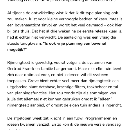
Al tijdens de ontwikkeling wist ik dat ik dit type planning ook
zou maken. Juist voor kleine verhoogde bedden of kasruimtes is
een bovenaanzicht zinvol en wordt het veel gevraagd – ook hier
bij ons thuis. Dat het al drie weken na de eerste release klaar is,
had ik echter niet verwacht. De aanleiding was een vraag die
steeds terugkwam:
“Is ook vrije planning van bovenaf
mogelijk?”
Rijmengteelt is geweldig, vooral volgens de systemen van
Gertrud Franck en familie Langerhorst. Maar niet elke tuin leent
zich daar optimaal voor, en niet iedereen wil dit systeem
toepassen. Grove biedt echter veel meer dan rijmengteelt: een
uitgebreide plant database, krachtige filters, taakbeheer en tal
van planningsfuncties. Het zou zonde zijn als sommigen van
jullie dat allemaal niet kunnen gebruiken omdat ik “alleen”
rijmengteelt aanbied, of omdat de eigen tuin anders is ingericht.
De afgelopen week zat ik echt in een flow. Programmeren en
ideeën kwamen vanzelf. En zo kon ik de nieuwe versie vandaag