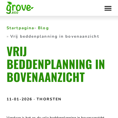
Skip
to
content
Startpagina
Blog
Vrij beddenplanning in bovenaanzicht
VRIJ
BEDDENPLANNING IN
BOVENAANZICHT
11-01-2026
· THORSTEN
Vandaag is het er: de vrije beddenplanning in bovenaanzicht.