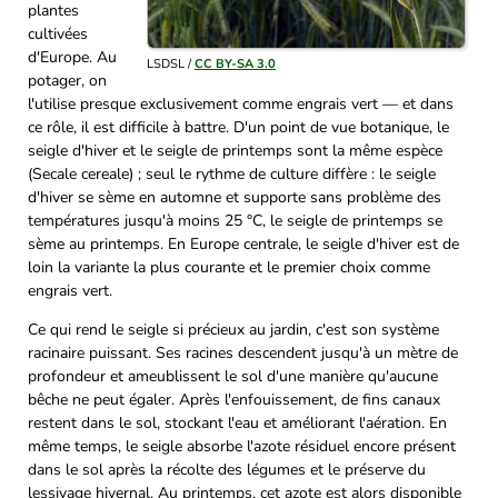
plantes
cultivées
d'Europe. Au
LSDSL /
CC BY-SA 3.0
potager, on
l'utilise presque exclusivement comme engrais vert — et dans
ce rôle, il est difficile à battre. D'un point de vue botanique, le
seigle d'hiver et le seigle de printemps sont la même espèce
(Secale cereale) ; seul le rythme de culture diffère : le seigle
d'hiver se sème en automne et supporte sans problème des
températures jusqu'à moins 25 °C, le seigle de printemps se
sème au printemps. En Europe centrale, le seigle d'hiver est de
loin la variante la plus courante et le premier choix comme
engrais vert.
Ce qui rend le seigle si précieux au jardin, c'est son système
racinaire puissant. Ses racines descendent jusqu'à un mètre de
profondeur et ameublissent le sol d'une manière qu'aucune
bêche ne peut égaler. Après l'enfouissement, de fins canaux
restent dans le sol, stockant l'eau et améliorant l'aération. En
même temps, le seigle absorbe l'azote résiduel encore présent
dans le sol après la récolte des légumes et le préserve du
lessivage hivernal. Au printemps, cet azote est alors disponible