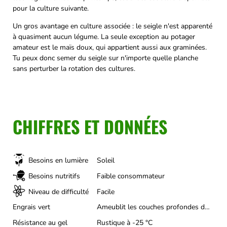
pour la culture suivante.
Un gros avantage en culture associée : le seigle n'est apparenté
à quasiment aucun légume. La seule exception au potager
amateur est le maïs doux, qui appartient aussi aux graminées.
Tu peux donc semer du seigle sur n'importe quelle planche
sans perturber la rotation des cultures.
CHIFFRES ET DONNÉES
Besoins en lumière
Soleil
Besoins nutritifs
Faible consommateur
Niveau de difficulté
Facile
Engrais vert
Ameublit les couches profondes du sol compacté, Étouffe particulièrement bien les mauvaises herbes, Retient l'azote du sol contre le lessivage
Résistance au gel
Rustique à -25 °C