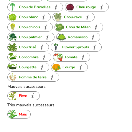
Chou de Bruxelles
Chou rouge
Chou blanc
Chou-rave
Chou chinois
Chou de Milan
Chou palmier
Romanesco
Chou frisé
Flower Sprouts
Concombre
Tomate
Courgette
Courge
Pomme de terre
Mauvais successeurs
Fève
Très mauvais successeurs
Maïs