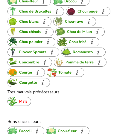
Chou-fleur
Brocoli
Chou de Bruxelles
Chou rouge
Chou blanc
Chou-rave
Chou chinois
Chou de Milan
Chou palmier
Chou frisé
Flower Sprouts
Romanesco
Concombre
Pomme de terre
Courge
Tomate
Courgette
Très mauvais prédécesseurs
Maïs
Bons successeurs
Brocoli
Chou-fleur