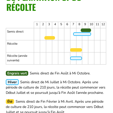
RÉCOLTE
1
2
3
4
5
6
7
8
9
10
11
12
Semis direct
Récolte
Récolte (année
suivante)
Engrais vert
Semis direct de Fin Août à Mi Octobre.
Hiver
Semis direct de Mi Juillet à Mi Octobre.
Après une
période de culture de 210 jours, la récolte peut commencer vers
Début Juillet et se poursuit jusqu'à Fin Août l'année prochaine.
Été
Semis direct de Fin Février à Mi Avril.
Après une période
de culture de 210 jours, la récolte peut commencer vers Début
Juillet et se poursuit jusqu'à Fin Août.