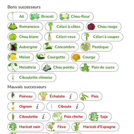
Bons successeurs
Ail
Brocoli
Chou-fleur
Romanesco
Céleri à côtes
Chou rouge
Chou blanc
Céleri-rave
Céleri à couper
Aubergine
Concombre
Pastèque
Melon
Courgette
Courge
Melothria
Chou pointu
Pain de sucre
Ciboulette chinoise
Mauvais successeurs
Poireau
Échalote
Pois
Oignon
Ciboule
Ciboulette
Pois chiche
Soja
Haricot nain
Fève
Haricot d'Espagne