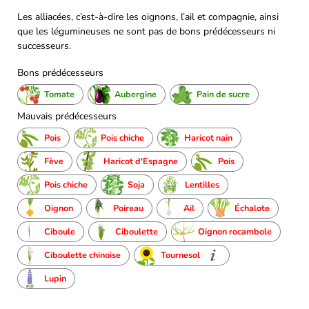
Les alliacées, c’est-à-dire les oignons, l’ail et compagnie, ainsi
que les légumineuses ne sont pas de bons prédécesseurs ni
successeurs.
Bons prédécesseurs
Tomate
Aubergine
Pain de sucre
Mauvais prédécesseurs
Pois
Pois chiche
Haricot nain
Fève
Haricot d'Espagne
Pois
Pois chiche
Soja
Lentilles
Oignon
Poireau
Ail
Échalote
Ciboule
Ciboulette
Oignon rocambole
Ciboulette chinoise
Tournesol
Lupin