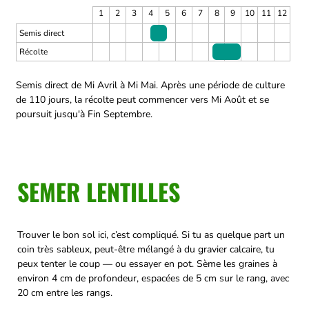
1
2
3
4
5
6
7
8
9
10
11
12
Semis direct
Récolte
Semis direct de Mi Avril à Mi Mai.
Après une période de culture
de 110 jours, la récolte peut commencer vers Mi Août et se
poursuit jusqu'à Fin Septembre.
SEMER LENTILLES
Trouver le bon sol ici, c’est compliqué. Si tu as quelque part un
coin très sableux, peut-être mélangé à du gravier calcaire, tu
peux tenter le coup — ou essayer en pot. Sème les graines à
environ 4 cm de profondeur, espacées de 5 cm sur le rang, avec
20 cm entre les rangs.