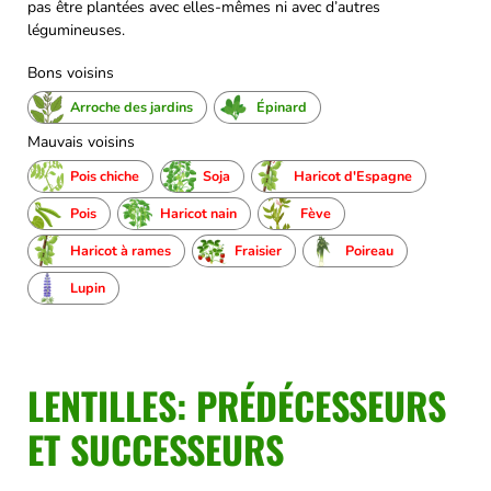
pas être plantées avec elles-mêmes ni avec d’autres
légumineuses.
Bons voisins
Arroche des jardins
Épinard
Mauvais voisins
Pois chiche
Soja
Haricot d'Espagne
Pois
Haricot nain
Fève
Haricot à rames
Fraisier
Poireau
Lupin
LENTILLES: PRÉDÉCESSEURS
ET SUCCESSEURS