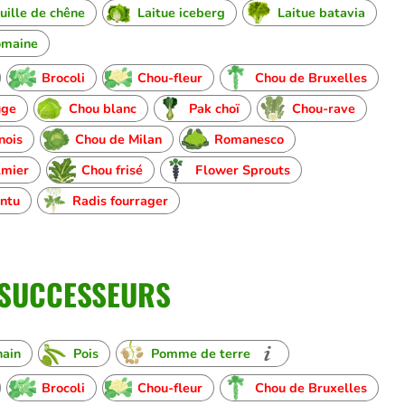
euille de chêne
Laitue iceberg
Laitue batavia
omaine
Brocoli
Chou-fleur
Chou de Bruxelles
uge
Chou blanc
Pak choï
Chou-rave
nois
Chou de Milan
Romanesco
lmier
Chou frisé
Flower Sprouts
ntu
Radis fourrager
 SUCCESSEURS
nain
Pois
Pomme de terre
Brocoli
Chou-fleur
Chou de Bruxelles