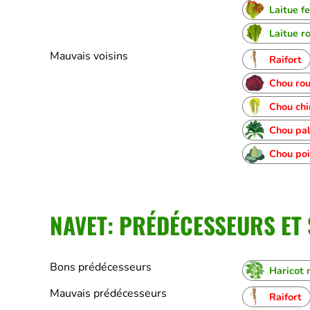
Laitue f
Laitue r
Mauvais voisins
Raifort
Chou ro
Chou chi
Chou pa
Chou poi
NAVET: PRÉDÉCESSEURS ET
Bons prédécesseurs
Haricot 
Mauvais prédécesseurs
Raifort