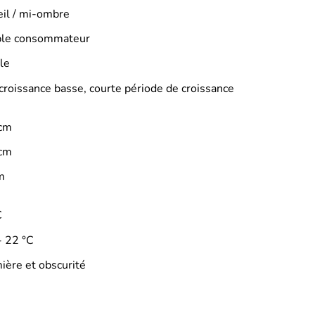
eil / mi-ombre
ble consommateur
le
 croissance basse, courte période de croissance
cm
cm
m
C
- 22 °C
ière et obscurité