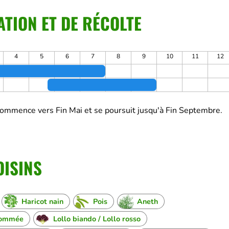
ATION ET DE RÉCOLTE
4
5
6
7
8
9
10
11
12
commence vers Fin Mai et se poursuit jusqu'à Fin Septembre.
OISINS
Haricot nain
Pois
Aneth
pommée
Lollo biando / Lollo rosso