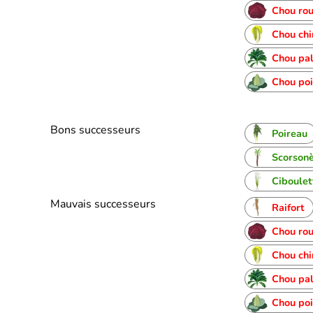
Chou ro
Chou chi
Chou pa
Chou poi
Bons successeurs
Poireau
Scorson
Ciboulet
Mauvais successeurs
Raifort
Chou ro
Chou chi
Chou pa
Chou poi