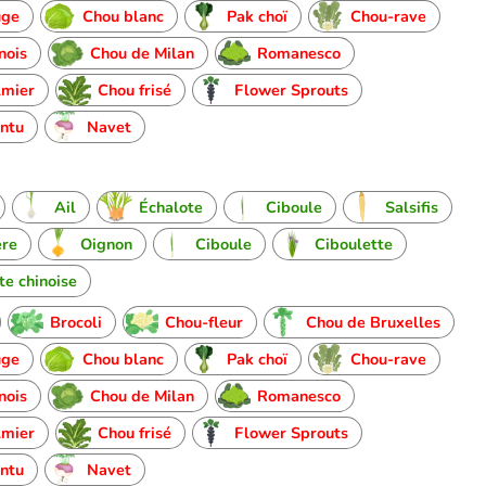
uge
Chou blanc
Pak choï
Chou-rave
nois
Chou de Milan
Romanesco
lmier
Chou frisé
Flower Sprouts
ntu
Navet
Ail
Échalote
Ciboule
Salsifis
ère
Oignon
Ciboule
Ciboulette
te chinoise
Brocoli
Chou-fleur
Chou de Bruxelles
uge
Chou blanc
Pak choï
Chou-rave
nois
Chou de Milan
Romanesco
lmier
Chou frisé
Flower Sprouts
ntu
Navet